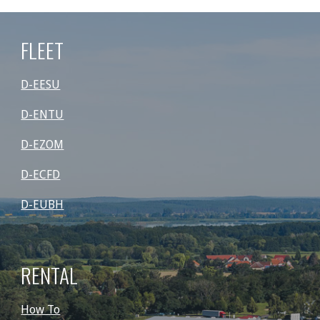
FLEET
D-EESU
D-ENTU
D-EZOM
D-ECFD
D-EUBH
RENTAL
How To