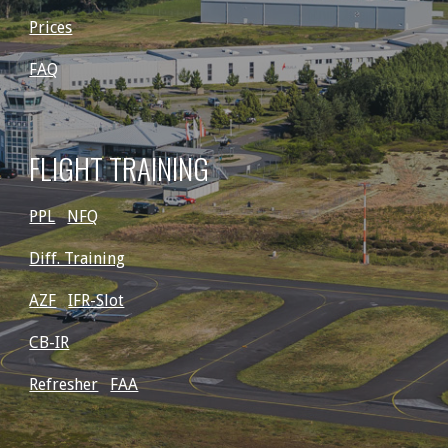
Prices
FAQ
FLIGHT TRAINING
PPL
NFQ
Diff. Training
AZF
IFR-Slot
CB-IR
Refresher
FAA